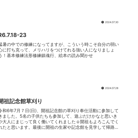
に参加して強...
2024.07.30
R6.7.18-23
猛暑の中での修練になってますが、こういう時こそ自分の弱い
心に打ち克って、メリハリをつけてれる強い人になりましょ
う！基本修練法形修練鎮魂行、絵本の読み聞かせ
2024.07.28
開祖記念館草刈り
令和6年7月７日(日)、開祖記念館の草刈り奉仕活動に参加して
きました。5名の子供たちも参加して、遊ぶだけかなと思いき
や大人にまじって良く働いてくれました☺️開祖もよろこんでく
れたと思います。最後に開祖の生家や記念館を見学して帰路に
つきました...