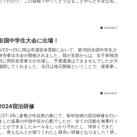
だったので、この規模でやってどうなることやらと不安な気持
ちでい...
2024.09.27
全国中学生大会に出場！
8/23〜25に岡山市浦安体育館において、第18回全国中学生少
林寺拳法大会が開催されました。我が支部からは、女子単独演
武に岡田友香拳士が出場し、予選通過はできませんでしたが大
健闘してくれました。当日は地元開催ということで、後輩拳士
や保護者の...
2024.08.27
2024宿泊研修
7/27-28に倉敷少年自然の家にて、毎年恒例の宿泊研修を行い
ました猛暑の中熱中症が心配でしたが、全ての活動を無事行う
ことができましたルールをしっかり守れたし、仲良くできた
し、夜もなんとか寝てくれたし😅良い研修となりました！研修