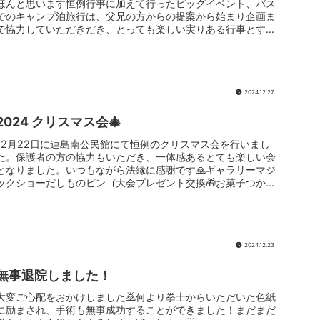
ほんと思います恒例行事に加えて行ったビッグイベント、バス
でのキャンプ泊旅行は、父兄の方からの提案から始まり企画ま
で協力していただきだき、とっても楽しい実りある行事とする
ことができました...
2024.12.27
2024 クリスマス会🎄
12月22日に連島南公民館にて恒例のクリスマス会を行いまし
た。保護者の方の協力もいただき、一体感あるとても楽しい会
となりました。いつもながら法縁に感謝です🙏ギャラリーマジ
ックショーだしものビンゴ大会プレゼント交換🎁お菓子つかみ
取り🍪ケーキを...
2024.12.23
無事退院しました！
大変ご心配をおかけしました🙇何より拳士からいただいた色紙
に励まされ、手術も無事成功することができました！まだまだ