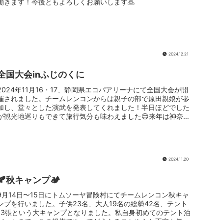
働きます！今後ともよろしくお願いします🙇
2024.12.21
全国大会inふじのくに
2024年11月16・17、静岡県エコパアリーナにて全国大会が開
催されました。チームレンコンからは親子の部で原田親娘が参
加し、堂々とした演武を発表してくれました！半日ほどでした
が観光地巡りもできて旅行気分も味わえました😊来年は神奈川
県開催。...
2024.11.20
🍂秋キャンプ🏕️
9月14日〜15日にトムソーヤ冒険村にてチームレンコン秋キャ
ンプを行いました。子供23名、大人19名の総勢42名、テント
13張という大キャンプとなりました。私自身初めてのテント泊