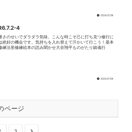
2024.07.08
R6.7.2-4
暑さのせいでダラダラ気味。こんな時こそ己に打ち克つ修行に
は絶好の機会です。気持ちを入れ替えて汗かいて行こう！基本
修練法形修練絵本の読み聞かせ大谷翔平ものがたり鎮魂行
2024.07.08
のページ
次
2
3